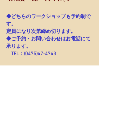
◆どちらのワークショップも予約制で
す。
定員になり次第締め切ります。
◆ご予約・お問い合わせはお電話にて
承ります。
TEL：(0475)47-4743
◆テラスでの作業のため雨天中止
◆最少催行人数 5名
◆当日は汚れてもいい服・エプロン、
園芸用ハサミをお持ちください。
また、屋外での作業になりますので、
日焼け止め・帽子なども
各自でご用意お願いいたします。
◆当日現金でのお支払いになります。
◆11/15(金) 岡野ゆりさんによるワー