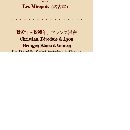
沢）
Les Mirepoix
（名古屋）
・・・・・・・・・・・・・・・・・
1997年～1999
年、フランス滞在
Christian Têtedoie à Lyon
Georges Blanc
à
Vonnas
La Bastide Saint-Antoine
à Grasse
​・・・・・・・・・・・・・・・・・
帰国後、名古屋・東京でシェフとして
さ
らに経験を積み、
2013
ikeda-ya
年、茂原で
をオープン