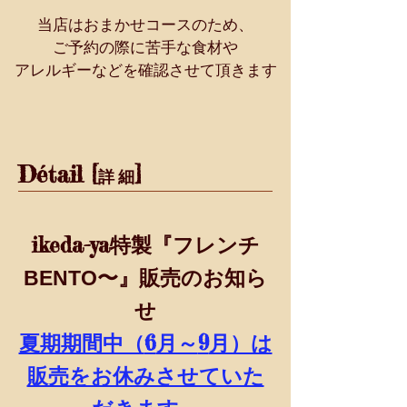
当店はおまかせコースのため、
ご予約の際に苦手な食材や
​アレルギーなどを確認させて頂きます
Détail [
]
詳 細
ikeda-ya
特製『フレンチ
BENTO〜』
販売のお知ら
せ
6
9
夏期期間中（
月～
月）は
販売をお休みさせていた