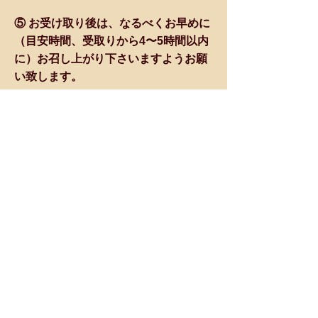
⑤ お受け取り後は、なるべくお早めに
（目安時間、受取りから4〜5時間以内
に）お召し上がり下さいますようお願
い致します。
⑥ お支払いは、現金のみです。感染予
防対策としまして、なるべくお釣りが
ないようにご用意下さいますよう、ご
協力をお願い致します。
以上です。
本来ならば、レストランで出来立ての
温かい料理を召し上がっていただき、
お客様にとりまして、美味しく、楽し
ikeda-ya
く、温かいひと時を、
で過ご
してもらいたいのですが、現状は大変