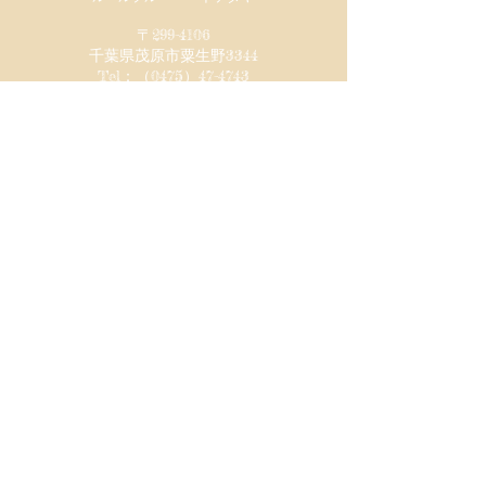
〒299-4106
千葉県茂原市粟生野
3344
Tel：（0475）47-4743
ご予約・お問い合わせはお電話でのみ、承って
おります
【営業時間】
​déjeuner : 11:30～15:00
diner : 18:00～22:00
【休業日】
毎週 水曜日＆第3火曜日（臨時休業あり）
尚、予約状況等により閉店時間が変更になる
場合がございます
© 2017 ~L'heure bleue~ ikeda-ya